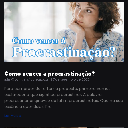
Como vencer a procrastinação?
adm@comtransfiguracao.com
7 de setembro de 2023
Para compreender o tema proposto, primeiro vamos
esclarecer o que significa procrastinar. A palavra
procrastinar origina-se do latim procrastinatus. Que na sua
essência quer dizez: Pro
Ler Mais »