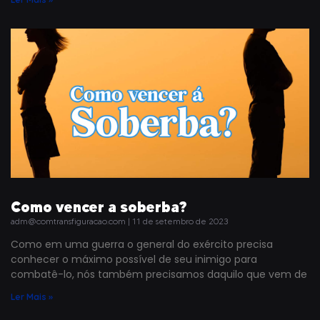
Como vencer a soberba?
adm@comtransfiguracao.com
11 de setembro de 2023
Como em uma guerra o general do exército precisa
conhecer o máximo possível de seu inimigo para
combatê-lo, nós também precisamos daquilo que vem de
Ler Mais »