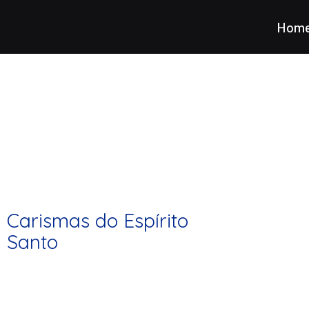
Hom
Blog
Fique por dentro de tudo que acontece em nossa comu
Carismas do Espírito
Santo
adm@comtransfiguracao.com
15 de maio
de 2023
Os carismas, também chamados Dons do