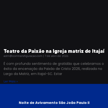
Teatro da Paixão na Igreja matriz de Itajaí
adm@comtransfiguracao.com
7 de abril de 2026
É com profundo sentimento de gratidão que celebramos o
êxito da encenação da Paixão de Cristo 2026, realizada no
Largo da Matriz, em Itajaí-SC. Estar
Ler Mais »
Noite de Avivamento São João Paulo II