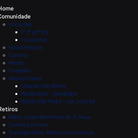
Home
Comunidade
Vocações
1°, 2° e 3° Elo
Vocacional
Nossa História
Carisma
Missão
Fundador
Nossas Casas
Chácara São Bento
Missão Elias – Garopaba
Missão São Pedro – Cel. João Sá
Retiros
Retiro Jovem Bem Perto de Ti Jesus
Conheça o Hava:
Transfigurinhas- Retiro para Crianças