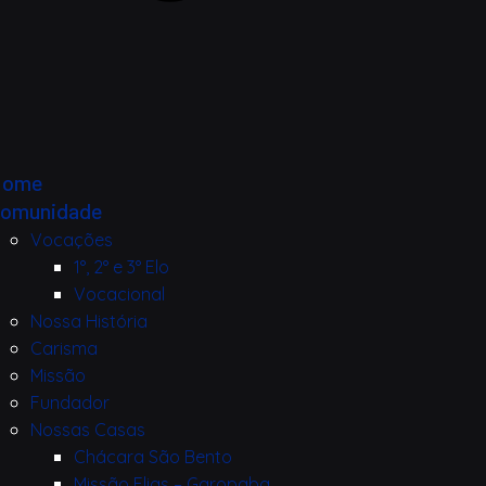
Home
omunidade
Vocações
1°, 2° e 3° Elo
Vocacional
Nossa História
Carisma
Missão
Fundador
Nossas Casas
Chácara São Bento
Missão Elias – Garopaba