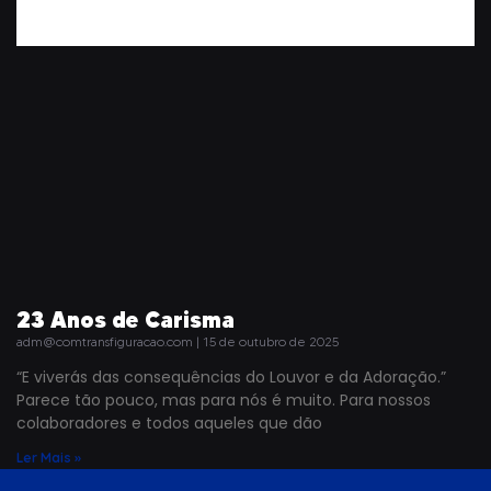
23 Anos de Carisma
adm@comtransfiguracao.com
15 de outubro de 2025
“E viverás das consequências do Louvor e da Adoração.”
Parece tão pouco, mas para nós é muito. Para nossos
colaboradores e todos aqueles que dão
Ler Mais »