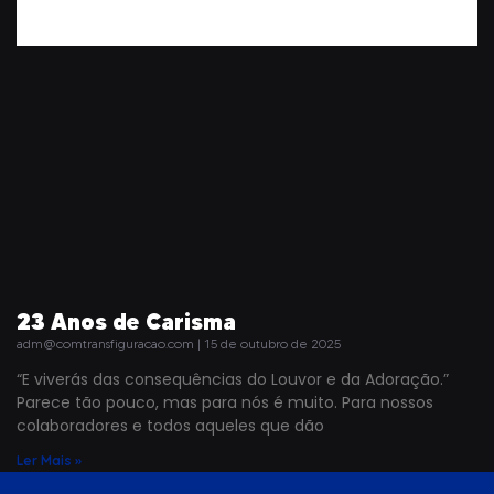
23 Anos de Carisma
adm@comtransfiguracao.com
15 de outubro de 2025
“E viverás das consequências do Louvor e da Adoração.”
Parece tão pouco, mas para nós é muito. Para nossos
colaboradores e todos aqueles que dão
Ler Mais »