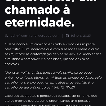
chamado à
eternidade.
adm@comtransfiguracao.com
julho 6, 2023
O sacerdócio é um caminho ensinado e vivido de um padre
para outro. É um sacerdote que com suas ações ensina o outro.
Assim, ocorre na contemplação da vida de Jesus, quando ensina
à multidão a compaixão e a fidelidade, quando ensina os
apóstolos.
“Por esse motivo, irmãos, temos ampla confiança de poder
entrar no santuário eterno, em virtude do sangue de Jesus, pelo
caminho novo e vivo que nos abriu através do véu, isto é, o
caminho de seu próprio corpo.” (Hb 10, 19-22)
Cabe aos sacerdotes o perdão dos pecados, de tal forma que
até os próprios padres, como ordem particular e pessoal,
devem oferecer dons e sacrifícios em expiação dos seus