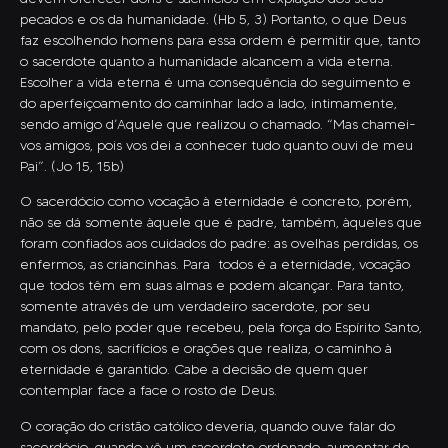
pecados e os da humanidade. (Hb 5, 3) Portanto, o que Deus
faz escolhendo homens para essa ordem é permitir que, tanto
o sacerdote quanto a humanidade alcancem a vida eterna.
Escolher a vida eterna é uma consequência do seguimento e
do aperfeiçoamento do caminhar lado a lado, intimamente,
sendo amigo d’Aquele que realizou o chamado. “Mas chamei-
vos amigos, pois vos dei a conhecer tudo quanto ouvi de meu
Pai”. (Jo 15, 15b)
O sacerdócio como vocação à eternidade é concreto, porém,
não se dá somente àquele que é padre, também, àqueles que
foram confiados aos cuidados do padre: as ovelhas perdidas, os
enfermos, as criancinhas. Para todos é a eternidade, vocação
que todos têm em suas almas e podem alcançar. Para tanto,
somente através de um verdadeiro sacerdote, por seu
mandato, pelo poder que recebeu, pela força do Espírito Santo,
com os dons, sacrifícios e orações que realiza, o caminho à
eternidade é garantido. Cabe a decisão de quem quer
contemplar face a face o rosto de Deus.
O coração do cristão católico deveria, quando ouve falar do
sacerdócio, quando vê um sacerdote ordenado, aumentar de