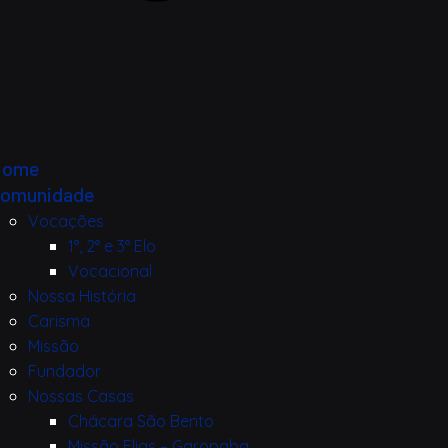
Home
omunidade
Vocações
1°, 2° e 3° Elo
Vocacional
Nossa História
Carisma
Missão
Fundador
Nossas Casas
Chácara São Bento
Missão Elias – Garopaba