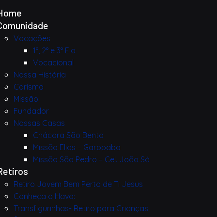
Home
Comunidade
Vocações
1°, 2° e 3° Elo
Vocacional
Nossa História
Carisma
Missão
Fundador
Nossas Casas
Chácara São Bento
Missão Elias – Garopaba
Missão São Pedro – Cel. João Sá
Retiros
Retiro Jovem Bem Perto de Ti Jesus
Conheça o Hava:
Transfigurinhas- Retiro para Crianças